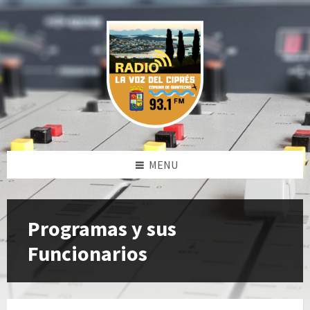
Skip
Skip
Skip
to
to
to
content
left
footer
sidebar
MENU
Programas y sus
Funcionarios