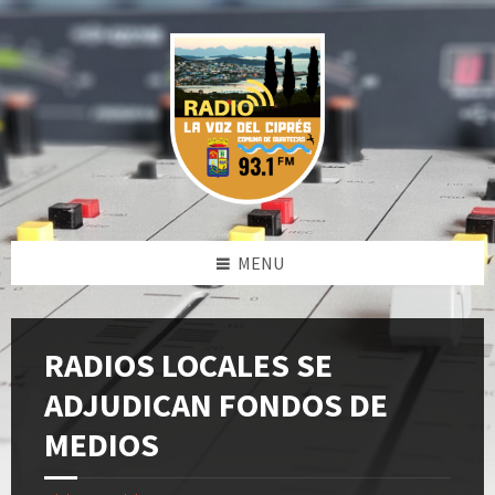
Skip
Skip
Skip
to
to
to
content
left
footer
sidebar
MENU
RADIOS LOCALES SE
ADJUDICAN FONDOS DE
MEDIOS