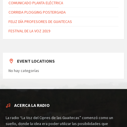
COMUNICADO PLANTA ELÉCTRICA
CORRIDA PLOGGING POSTERGADA
FELIZ DÍA PROFESORES DE GUAITECAS
FESTIVAL DE LA VOZ 2019
EVENT LOCATIONS
No hay categorías
ACERCA LA RADIO
La radio “La Voz del Cipres de las Guaitecas” comenzó como un
sueño, donde la idea era poder utilizar las posibilidades que